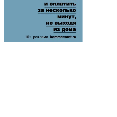
рсуков
то:
еб
лкунов,
ммерсантъ