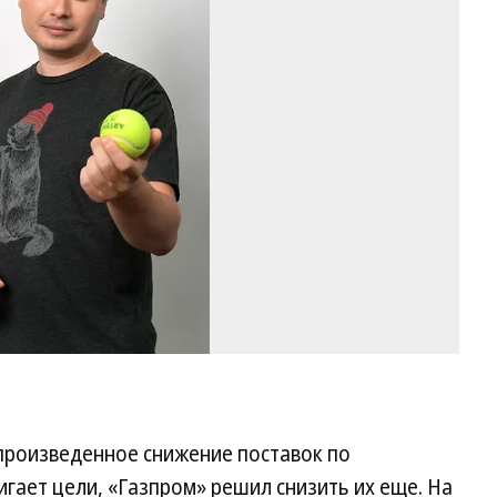
Ба
Фо
Гл
Ще
Ко
 произведенное снижение поставок по
игает цели, «Газпром» решил снизить их еще. На