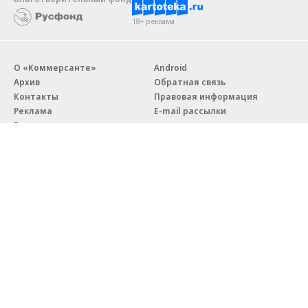
18+ реклама
О «Коммерсанте»
Android
Архив
Обратная связь
Контакты
Правовая информация
Реклама
E-mail рассылки
Вакансии
18+
© АО «Коммерсантъ». 127006, Москва, Оружейный переулок д. 41,
тел. +7 (495) 797-69-70.
Сетевое издание «Коммерсантъ» (доменное имя сайта:
kommersant.ru) зарегистрировано Федеральной службой
по надзору в сфере связи, информационных технологий и массовых
коммуникаций (Роскомнадзор), регистрационный номер и дата
принятия решения о регистрации: серия
Эл № ФС77-76922
от 11 октября 2019 г.