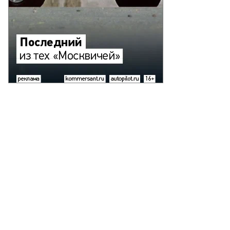
то:
митрий
ханин,
ммерсантъ