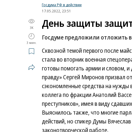
Госдума РФ в действии
17.05.2022, 23:51
День защиты защит
3K
Госдуме предложили отложить в
3 мин.
Сквозной темой первого после май
стала во вторник военная спецопер
готовы помогать армии и словом, и
правду» Сергей Миронов призвал о
сэкономленные средства на нужды 
коллега по фракции Анатолий Васс
преступников», имея в виду сдавши
Выяснилось также, что многие парл
действий, но спикер Думы Вячеслав
законотворческой работе.