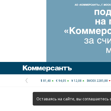
Коммерсантъ
$ 81,40
€ 94,05
¥ 12,08
IMOEX 2285,88
Предыдущая
страница
Оставаясь на сайте, вы соглашаетесь 