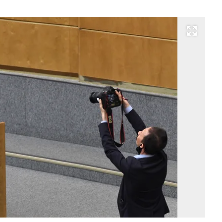
Развернуть на весь экран
Фо
Д
Ду
Ко