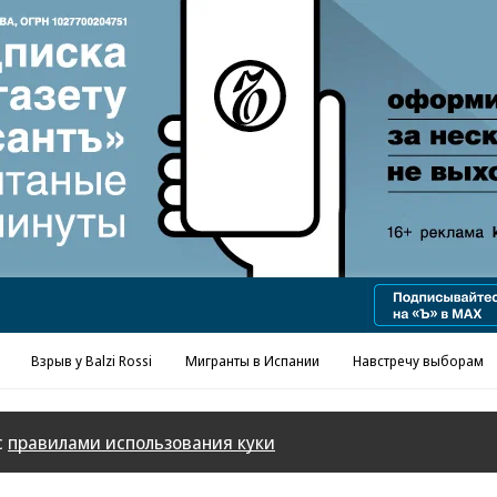
Реклама в «Ъ» www.kommersant.ru/ad
Взрыв у Balzi Rossi
Мигранты в Испании
Навстречу выборам
с
правилами использования куки