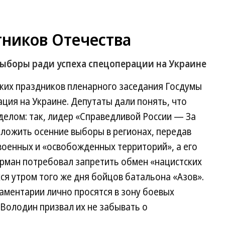
ников Отечества
ыборы ради успеха спецоперации на Украине
ских праздников пленарного заседания Госдумы
ация на Украине. Депутаты дали понять, что
 делом: так, лидер «Справедливой России — За
тложить осенние выборы в регионах, передав
военных и «освобожденных территорий», а его
ерман потребовал запретить обмен «нацистских
хся утром того же дня бойцов батальона «Азов».
аментарии лично просятся в зону боевых
 Володин призвал их не забывать о