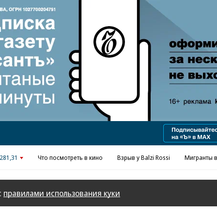
Реклама в «Ъ» www.kommersant.ru/ad
281,31
Что посмотреть в кино
Взрыв у Balzi Rossi
Мигранты в
с
правилами использования куки