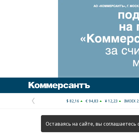
Коммерсантъ
$ 82,16
€ 94,83
¥ 12,23
IMOEX 2
Предыдущая
страница
Оставаясь на сайте, вы соглашаетесь 