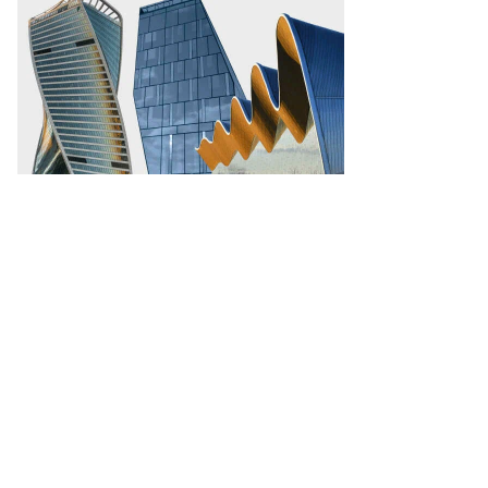
то:
ександр
ряков,
ммерсантъ