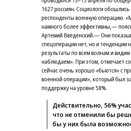
проводился 13–15 апреля по общер
1627 россиян. Социологи обошлись 
респонденты военную операцию. «М
намного более эффективны,— поясня
Артемий Введенский.— Они показыв
спецоперации нет, но и тенденции
результаты по всем волнам и видим
наблюдаем». При этом, отмечает с
сейчас очень хорошо «бьются» с п
военной операции», который был за
поддержку на уровне 58%.
Действительно, 56% учас
что не отменили бы реш
бы у них была возможнос