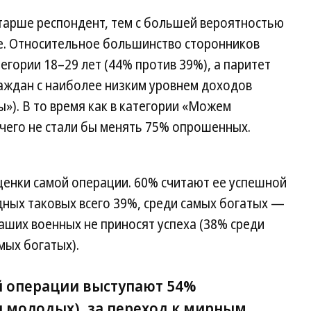
старше респондент, тем с большей вероятностью
ие. Относительное большинство сторонников
егории 18–29 лет (44% против 39%), а паритет
раждан с наиболее низким уровнем доходов
ы»). В то время как в категории «Можем
ичего не стали бы менять 75% опрошенных.
енки самой операции. 60% считают ее успешной
дных таковых всего 39%, среди самых богатых —
наших военных не приносят успеха (38% среди
мых богатых).
й операции выступают 54%
и молодых), за переход к мирным