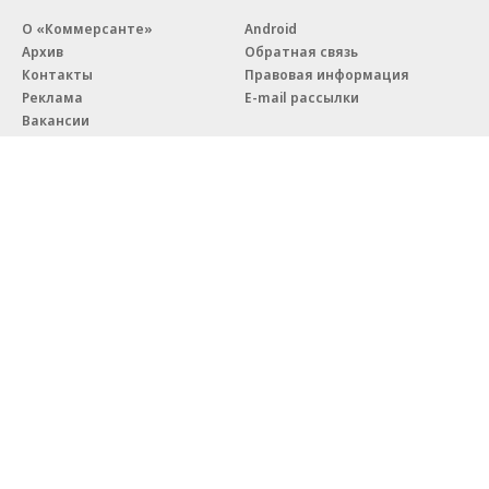
О «Коммерсанте»
Android
Архив
Обратная связь
Контакты
Правовая информация
Реклама
E-mail рассылки
Вакансии
18+
© АО «Коммерсантъ». 127006, Москва, Оружейный переулок д. 41,
тел. +7 (495) 797-69-70.
Сетевое издание «Коммерсантъ» (доменное имя сайта:
kommersant.ru) зарегистрировано Федеральной службой
по надзору в сфере связи, информационных технологий и массовых
коммуникаций (Роскомнадзор), регистрационный номер и дата
принятия решения о регистрации: серия
Эл № ФС77-76922
от 11 октября 2019 г.
Партнерские проекты/материалы, новости компаний, материалы
с пометкой «Промо» и «Официальное сообщение» опубликованы
на коммерческой основе.