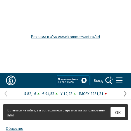
Реклама в «Ъ» www.kommersant.ru/ad
Коммерсантъ
Вход
$ 82,16
€ 94,83
¥ 12,23
IMOEX 2281,31
Предыдущая
С
страница
с
Оставаясь на сайте, вы соглашаетесь с
правилами использования
ОК
куки
Общество