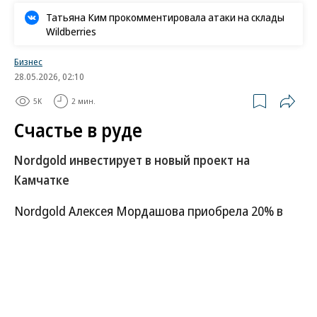
Татьяна Ким прокомментировала атаки на склады
Wildberries
Бизнес
28.05.2026, 02:10
5K
2 мин.
Счастье в руде
Nordgold инвестирует в новый проект на
Камчатке
Nordgold Алексея Мордашова приобрела 20% в
компании, которой принадлежат лицензии на
разведку участков с золотом на Камчатке.
Геология на одном из объектов достаточно
простая, и инвестиции в разведку могут быстро
окупиться. Строительство ГОКа в случае