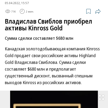
05.04.2022, 15:57
71K
2 мин.
Владислав Свиблов приобрел
активы Kinross Gold
Сумма сделки составляет $680 млн
Канадская золотодобывающая компания Kinross
Gold продает свои российские активы Highland
Gold Владислава Свиблова. Сумма сделки
составляет $680 млн и предполагает
существенный дисконт, вызванный спешным
выходов Kinross из российских активов.
Развернуть на