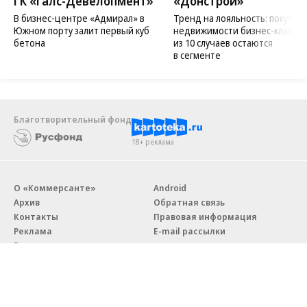
ГК «Галс-Девелопмент»
«Донстрой»
В бизнес-центре «Адмирал» в
Тренд на лояльность: покупат
Южном порту залит первый куб
недвижимости бизнес-класса в
бетона
из 10 случаев остаются
в сегменте
Благотворительный фонд
18+ реклама
О «Коммерсанте»
Android
Архив
Обратная связь
Контакты
Правовая информация
Реклама
E-mail рассылки
Вакансии
18+