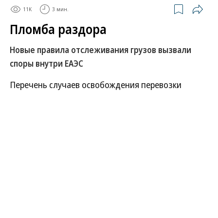
11K
3 мин.
Пломба раздора
Новые правила отслеживания грузов вызвали
споры внутри ЕАЭС
Перечень случаев освобождения перевозки
грузов, декларируемых крупными импортерами,
от обязательного применения навигационных
пломб стал предметом спора между участниками
процесса. Предлагаемая «национальная
оговорка» сохраняет применение пломб для
товаров, ввозимых в союз через российский и
белорусский участки границы. Такое ужесточение
правил в отношении импортеров, отнесенных к
низкой категории риска, вписывается в