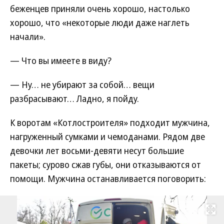
беженцев приняли очень хорошо, настолько
хорошо, что «некоторые люди даже наглеть
начали».
— Что вы имеете в виду?
— Ну… не убирают за собой… вещи
разбрасывают… Ладно, я пойду.
К воротам «Котлостроителя» подходит мужчина,
нагруженный сумками и чемоданами. Рядом две
девочки лет восьми-девяти несут большие
пакеты; сурово сжав губы, они отказываются от
помощи. Мужчина останавливается поговорить:
Развернуть на