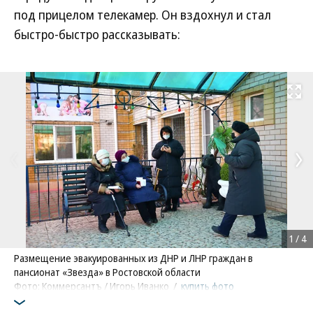
под прицелом телекамер. Он вздохнул и стал
быстро-быстро рассказывать:
Развернуть на
1
/
4
Размещение эвакуированных из ДНР и ЛНР граждан в
пансионат «Звезда» в Ростовской области
Фото: Коммерсантъ / Игорь Иванко
/
купить фото