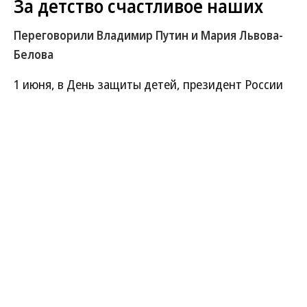
За детство счастливое наших
Переговорили Владимир Путин и Мария Львова-
Белова
1 июня, в День защиты детей, президент России
Владимир Путин встретился с уполномоченным
по правам ребенка Марией Львовой-Беловой.
Развернуть на