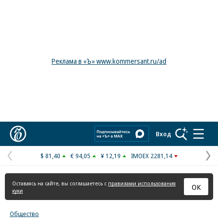
Реклама в «Ъ» www.kommersant.ru/ad
Коммерсантъ
Вход
$ 81,40
€ 94,05
¥ 12,19
IMOEX 2281,14
Предыдущая
С
страница
с
Оставаясь на сайте, вы соглашаетесь с
правилами использования
ОК
куки
Общество