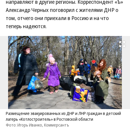
направляют в другие регионы. Корреспондент «Ъ»
Александр Черных поговорил с жителями ДНР о
том, отчего они приехали в Россию и на что
теперь надеются.
Развернуть на
Размещение эвакуированных из ДНР и ЛНР граждан в детский
лагерь «Котлостроитель» в Ростовской области
Фото: Игорь Иванко, Коммерсантъ