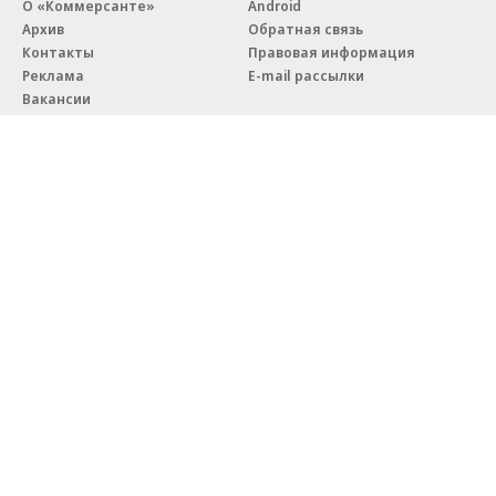
О «Коммерсанте»
Android
Архив
Обратная связь
Контакты
Правовая информация
Реклама
E-mail рассылки
Вакансии
18+
© АО «Коммерсантъ». 127006, Москва, Оружейный переулок д. 41,
тел. +7 (495) 797-69-70.
Сетевое издание «Коммерсантъ» (доменное имя сайта:
kommersant.ru) зарегистрировано Федеральной службой
по надзору в сфере связи, информационных технологий и массовых
коммуникаций (Роскомнадзор), регистрационный номер и дата
принятия решения о регистрации: серия
Эл № ФС77-76922
от 11 октября 2019 г.
Партнерские проекты/материалы, новости компаний, материалы
с пометкой «Промо» и «Официальное сообщение» опубликованы
на коммерческой основе.
На kommersant.ru применяются рекомендательные технологии.
Подробнее