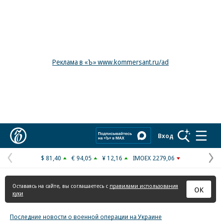
Реклама в «Ъ» www.kommersant.ru/ad
Коммерсантъ
Вход
$ 81,40
€ 94,05
¥ 12,16
IMOEX 2279,06
Предыдущая
С
страница
с
Оставаясь на сайте, вы соглашаетесь с
правилами использования
ОК
куки
Последние новости о военной операции на Украине