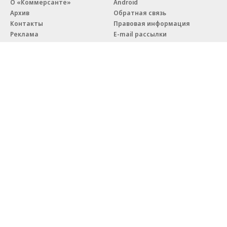
О «Коммерсанте»
Android
Архив
Обратная связь
Контакты
Правовая информация
Реклама
E-mail рассылки
Вакансии
18+
© АО «Коммерсантъ». 127006, Москва, Оружейный переулок д. 41,
тел. +7 (495) 797-69-70.
Сетевое издание «Коммерсантъ» (доменное имя сайта:
kommersant.ru) зарегистрировано Федеральной службой
по надзору в сфере связи, информационных технологий и массовых
коммуникаций (Роскомнадзор), регистрационный номер и дата
принятия решения о регистрации: серия
Эл № ФС77-76922
от 11 октября 2019 г.
Партнерские проекты/материалы, новости компаний, материалы
с пометкой «Промо» и «Официальное сообщение» опубликованы
на коммерческой основе.
На kommersant.ru применяются рекомендательные технологии.
Подробнее