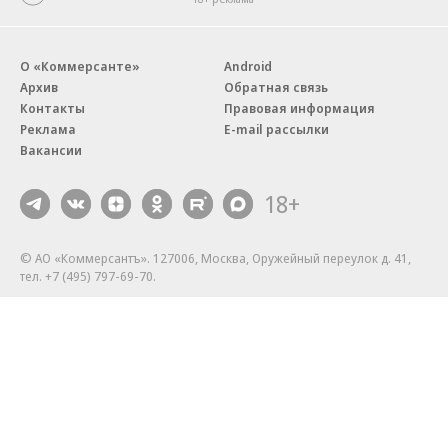
О «Коммерсанте»
Android
Архив
Обратная связь
Контакты
Правовая информация
Реклама
E-mail рассылки
Вакансии
18+
© АО «Коммерсантъ». 127006, Москва, Оружейный переулок д. 41,
тел. +7 (495) 797-69-70.
Сетевое издание «Коммерсантъ» (доменное имя сайта:
kommersant.ru) зарегистрировано Федеральной службой
по надзору в сфере связи, информационных технологий и массовых
коммуникаций (Роскомнадзор), регистрационный номер и дата
принятия решения о регистрации: серия
Эл № ФС77-76922
от 11 октября 2019 г.
Партнерские проекты/материалы, новости компаний, материалы
с пометкой «Промо» и «Официальное сообщение» опубликованы