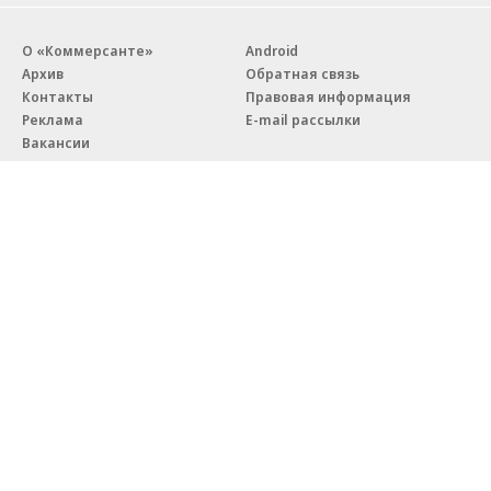
О «Коммерсанте»
Android
Архив
Обратная связь
Контакты
Правовая информация
Реклама
E-mail рассылки
Вакансии
18+
© АО «Коммерсантъ». 127006, Москва, Оружейный переулок д. 41,
тел. +7 (495) 797-69-70.
Сетевое издание «Коммерсантъ» (доменное имя сайта:
kommersant.ru) зарегистрировано Федеральной службой
по надзору в сфере связи, информационных технологий и массовых
коммуникаций (Роскомнадзор), регистрационный номер и дата
принятия решения о регистрации: серия
Эл № ФС77-76922
от 11 октября 2019 г.
Партнерские проекты/материалы, новости компаний, материалы
с пометкой «Промо» и «Официальное сообщение» опубликованы
на коммерческой основе.