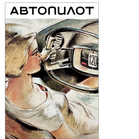
то:
utterstock
emier
todom