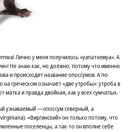
emwa! Лично у меня получилось «уапатхемуа». А
»! Не знаю как, но должно, потому что именно
ова и происходит название опоссумов. А по-
о на греческом означает «две утробы»: утроба в
т матка и правда двойная, как у всех сумчатых.
мый узнаваемый —опоссум северный, а
virginiana). «Виргинский» он только потому, что
умленные поселенцы, а так-то он вполне себе