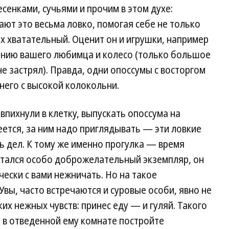
сенками, сучьями и прочим в этом духе:
ают это весьма ловко, помогая себе не только
их хватательный. Оценит он и игрушки, например
нию вашего любимца и колесо (только большое
не застрял). Правда, одни опоссумы с восторгом
 него с высокой колокольни.
впихнули в клетку, выпускать опоссума на
еется, за ним надо приглядывать — эти ловкие
ть дел. К тому же именно прогулка — время
остался особо доброжелательный экземпляр, он
ячески с вами нежничать. Но на такое
вы, часто встречаются и суровые особи, явно не
х нежных чувств: принес еду — и гуляй. Такого
 в отведенной ему комнате постройте