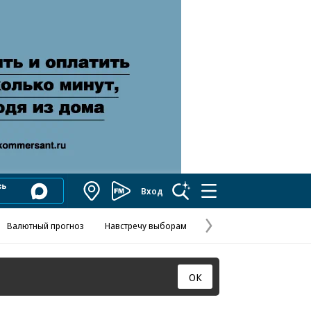
Вход
Коммерсантъ
FM
Валютный прогноз
Навстречу выборам
Скандал в FIFA
Названия опе
Колесников
Следующая
страница
ОК