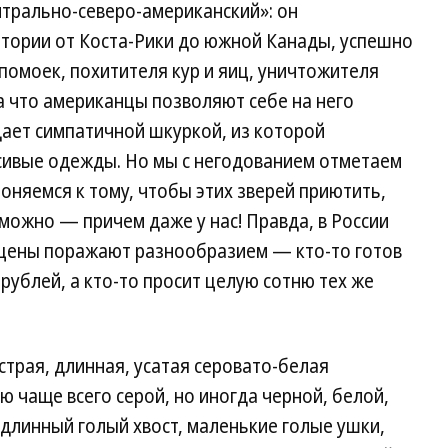
нтрально-северо-американский»: он
тории от Коста-Рики до южной Канады, успешно
омоек, похитителя кур и яиц, уничтожителя
а что американцы позволяют себе на него
ает симпатичной шкуркой, из которой
сивые одежды. Но мы с негодованием отметаем
оняемся к тому, чтобы этих зверей приютить,
зможно — причем даже у нас! Правда, в России
 цены поражают разнообразием — кто-то готов
рублей, а кто-то просит целую сотню тех же
острая, длинная, усатая серовато-белая
ю чаще всего серой, но иногда черной, белой,
 длинный голый хвост, маленькие голые ушки,