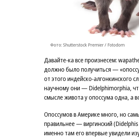
Фото: Shutterstock Premier / Fotodom
Давайте-ка все произнесем: wapath
должно было получиться — «опоссум
от этого индейско-алгонкинского сл
научному они — Didelphimorphia, чт
смысле живота у опоссума одна, а во
Опоссумов в Америке много, но са
правильнее — виргинский (Didelphis 
именно там его впервые увидели из