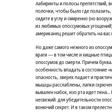
лабиринты и полосы препятствий, в
полочки, чтобы было где полазить,
сидите в углу и смиренно (но воор
из любимых опоссумовых угощений
американец решит обратить на вас
Но даже самого нежного из опоссумо
враги — в том числе и хищные птицы
опоссумов до смерти. Причем буквал
особенность впадать в состояние «
опасность, зверек падает и практич
мышцы расслаблены, лапки скрючены
вывален набок, изо рта идет пена..
несвежий: для убедительности опос
вонючий секрет. И в таком прелест