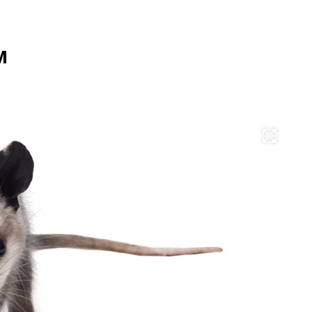
м
Развернуть на весь экран
Фо
Sh
Pr
/
Fo