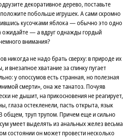
одрузите декоративное дерево, поставьте
 положите побольше игрушек. А сами скромно
ужившись кусочками яблока — обычно это одно
) ожидайте — а вдруг однажды гордый
 немного внимания?
в никогда не надо брать сверху: в природе их
, и внезапное хватание за спинку пугает
ьно: у опоссумов есть странная, но полезная
мнимой смерти», она же танатоз. Почуяв
ески не дышит, на прикосновения не реагирует,
, глаза остекленели, пасть открыта, язык
. В общем, труп трупом. Причем еще и сильно
сум умеет выделять из анальных желез весьма
ном состоянии он может провести несколько