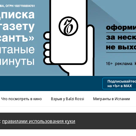
Реклама в «Ъ» www.kommersant.ru/ad
Что посмотреть в кино
Взрыв у Balzi Rossi
Мигранты в Испании
с
правилами использования куки