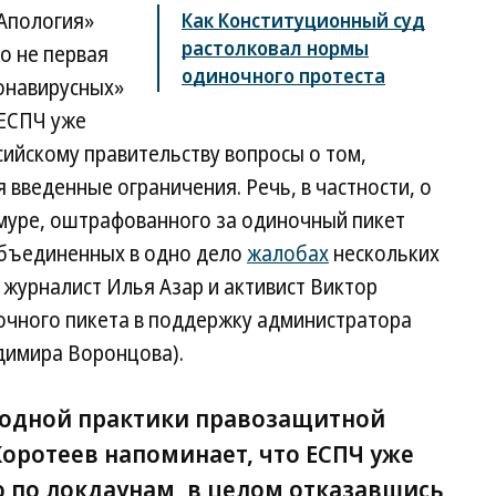
Апология»
Как Конституционный суд
растолковал нормы
о не первая
одиночного протеста
ронавирусных»
 ЕСПЧ уже
сийскому правительству вопросы о том,
введенные ограничения. Речь, в частности, о
муре, оштрафованного за одиночный пикет
 объединенных в одно дело
жалобах
нескольких
 журналист Илья Азар и активист Виктор
чного пикета в поддержку администратора
димира Воронцова).
одной практики правозащитной
Коротеев напоминает, что ЕСПЧ уже
по локдаунам, в целом отказавшись