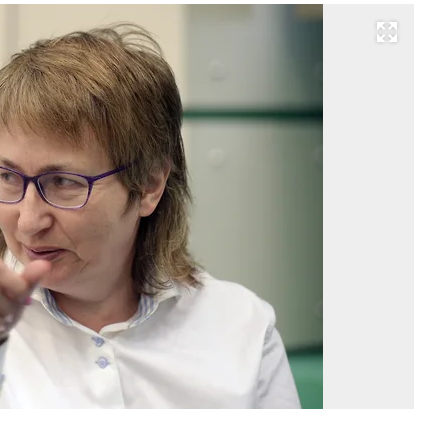
Развернуть на весь экран
Фо
Эм
Дж
Ко