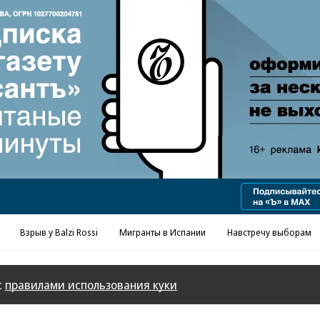
Реклама в «Ъ» www.kommersant.ru/ad
Взрыв у Balzi Rossi
Мигранты в Испании
Навстречу выборам
с
правилами использования куки