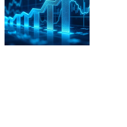
то:
ин
афаров,
ммерсантъ