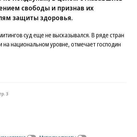
ением свободы и признав их
ям защиты здоровья.
итингов суд еще не высказывался. В ряде стран
и на национальном уровне, отмечает господин
тр. 3
вам человека
Митинги и пикеты