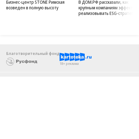
Бизнес-центр STONE Римская
В ДОМ.РФ рассказали, как
возведен в полную высоту
крупным компаниям эффектив
реализовывать ESG-стратегию
Благотворительный фонд
18+ реклама
О «Коммерсанте»
Android
Архив
Обратная связь
Контакты
Правовая информация
Реклама
E-mail рассылки
Вакансии
18+