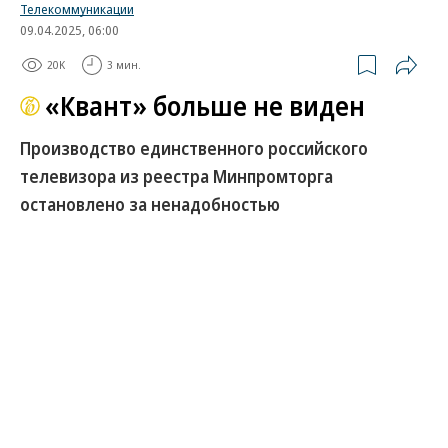
Телекоммуникации
09.04.2025, 06:00
20K
3 мин.
«Квант» больше не виден
Производство единственного российского
телевизора из реестра Минпромторга
остановлено за ненадобностью
Единственный в России производитель
отечественных телевизоров, включенных в
реестр российской радиоэлектронной продукции
Минпромторга, воронежский завод «Квант»
остановил их сборку. Это связано с низким
спросом, так как на госзакупках в основном
приобретаются иностранные бренды, утверждают
участники рынка. По их мнению, при остановке