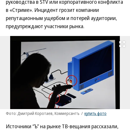
руководства в STV или корпоративного конфликта
в «Стриме». Инцидент грозит компании
репутационным ущербом и потерей аудитории,
предупреждают участники рынка.
Развернуть на
Фото: Дмитрий Коротаев, Коммерсантъ
/
купить фото
Источники “Ъ” на рынке ТВ-вещания рассказали,