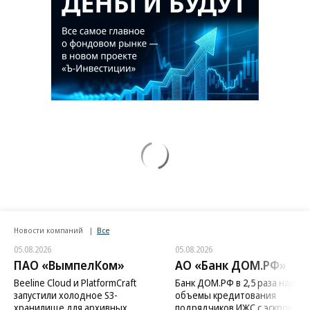
Новости компаний
Все
05.08.2026
05.08.2026
ПАО «ВымпелКом»
АО «Банк ДОМ.РФ»
Beeline Cloud и PlatformCraft
Банк ДОМ.РФ в 2,5 раза нараст
запустили холодное S3-
объемы кредитования
хранилище для архивных
подрядчиков ИЖС с эскроу