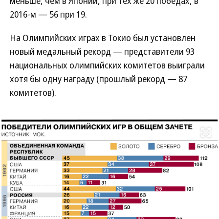
меньше, чем в Японии, при тех же 20 победах, в
2016-м — 56 при 19.
На Олимпийских играх в Токио был установлен
новый медальный рекорд — представители 93
национальных олимпийских комитетов выиграли
хотя бы одну награду (прошлый рекорд — 87
комитетов).
Развернуть на