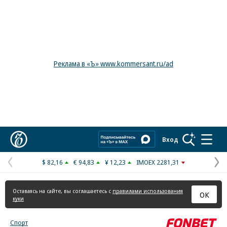
Реклама в «Ъ» www.kommersant.ru/ad
Коммерсантъ
Вход
$ 82,16
€ 94,83
¥ 12,23
IMOEX 2281,31
Предыдущая
С
страница
с
Оставаясь на сайте, вы соглашаетесь с
правилами использования
ОК
куки
Спорт