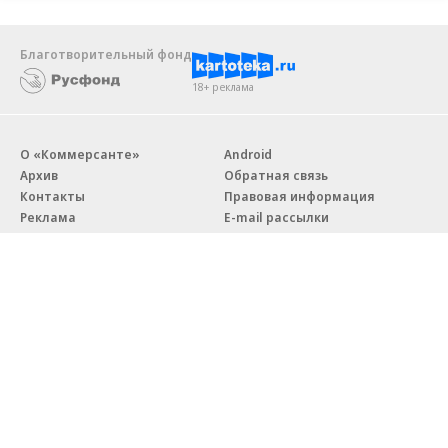
Благотворительный фонд
18+ реклама
О «Коммерсанте»
Android
Архив
Обратная связь
Контакты
Правовая информация
Реклама
E-mail рассылки
Вакансии
18+
© АО «Коммерсантъ». 127006, Москва, Оружейный переулок д. 41,
тел. +7 (495) 797-69-70.
Сетевое издание «Коммерсантъ» (доменное имя сайта:
kommersant.ru) зарегистрировано Федеральной службой
по надзору в сфере связи, информационных технологий и массовых
коммуникаций (Роскомнадзор), регистрационный номер и дата