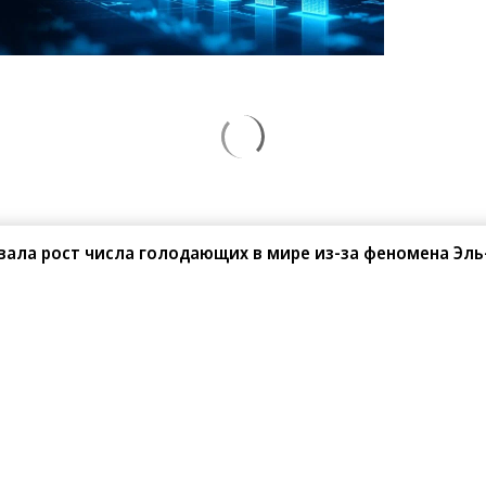
вала рост числа голодающих в мире из-за феномена Эль
08.2026
05.08.2026
 «Банк ДОМ.РФ»
ВЭБ.РФ
к ДОМ.РФ в 2,5 раза нарастил
Новосибирск, Сургут и Южно-
емы кредитования подрядчиков
Сахалинск — в лидерах по активнос
 с эскроу
реализации ГЧП