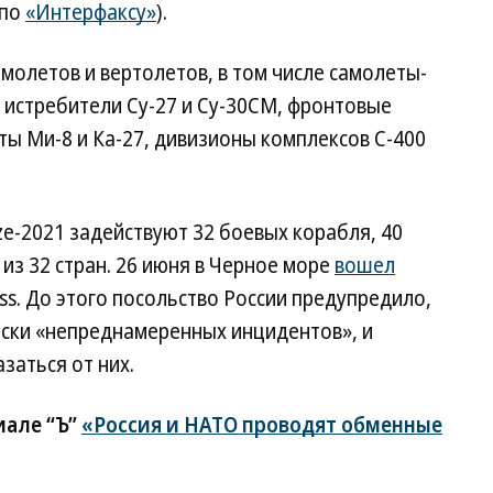
 по
«Интерфаксу»
).
амолетов и вертолетов, в том числе самолеты-
 истребители Су-27 и Су-30СМ, фронтовые
ы Ми-8 и Ка-27, дивизионы комплексов С-400
ze-2021 задействуют 32 боевых корабля, 40
из 32 стран. 26 июня в Черное море
вошел
s. До этого посольство России предупредило,
иски «непреднамеренных инцидентов», и
заться от них.
иале “Ъ”
«Россия и НАТО проводят обменные