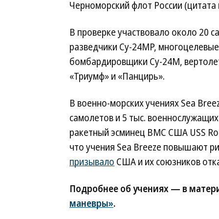
Черноморский флот России (цитата
В проверке участвовало около 20 с
разведчики Су-24МР, многоцелевые
бомбардировщики Су-24М, вертолет
«Триумф» и «Панцирь».
В военно-морских учениях Sea Bree
самолетов и 5 тыс. военнослужащих 
ракетный эсминец ВМС США USS Ros
что учения Sea Breeze повышают р
призывало
США и их союзников отка
Подробнее об учениях — в матер
маневры»
.