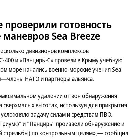
е проверили готовность
маневров Sea Breeze
несколько дивизионов комплексов
-400 и «Панцирь-С» провели в Крыму учебную
рном море начались военно-морские учения Sea
ны—члены НАТО и партнеры альянса.
 максимальном удалении от зон обнаружения
а сверхмалых высотах, используя для прикрытия
 усложняло задачу силам и средствам ПВО.
"Триумф" и "Панцирь" произвели обнаружение и
ой стрельбы) по контрольным целям»,— сообщил