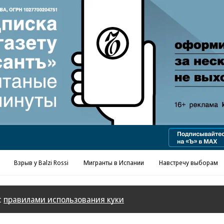
Реклама в «Ъ» www.kommersant.ru/ad
Взрыв у Balzi Rossi
Мигранты в Испании
Навстречу выборам
с
правилами использования куки