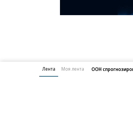
Лента
Моя лента
ООН спрогнозиро
Новости компаний
Все
05.08.2026
05.
ПАО «ВымпелКом»
АО
Beeline Cloud и PlatformCraft запустили
Бан
холодное S3-хранилище для архивных
объ
данных бизнеса
ИЖС