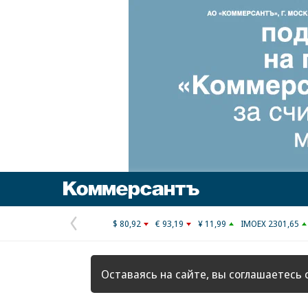
Коммерсантъ
$ 80,92
€ 93,19
¥ 11,99
IMOEX 2301,65
Предыдущая
страница
Оставаясь на сайте, вы соглашаетесь 