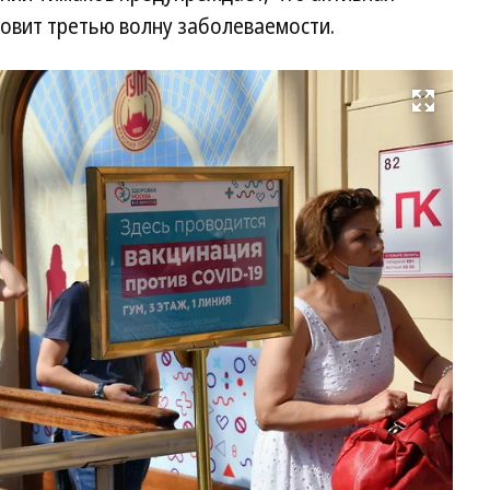
овит третью волну заболеваемости.
Развернуть на весь экран
В
пу
ва
Мо
м
по
то
от
оч
Фо
И
Бу
Ко
/
ку
ф