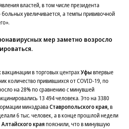
вления властей, в том числе президента
о больных увеличивается, а темпы прививочной
го».
ронавирусных мер заметно возросло
ироваться.
х вакцинации в торговых центрах
Уфы
впервые
ик количество привившихся от COVID-19, по
росло на 28% по сравнению с минувшей
кцинировались 13 494 человека. Это на 3380
формации минздрава
Ставропольского края,
в
делали 6 тыс. человек, а в конце прошлой недели
е
Алтайского края
пояснили, что в минувшую