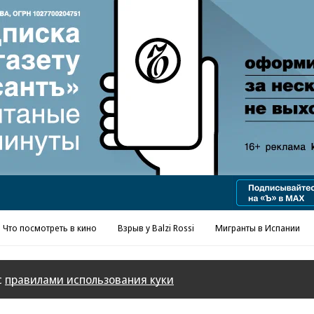
Реклама в «Ъ» www.kommersant.ru/ad
Что посмотреть в кино
Взрыв у Balzi Rossi
Мигранты в Испании
с
правилами использования куки