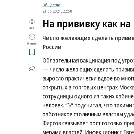
Общество
21.06.2021, 22:58
На прививку как на
46K
Число желающих сделать прививк
6 мин.
России
Обязательная вакцинация под угро
— число желающих сделать прививку
выросло практически вдвое во многи
открытых в торговых центрах Моск
сотрудницы одного из таких кабине
человек. “Ъ” подсчитал, что таким
работников столичным властям удас
Фирсов связывает рост готовых при
мерами властей. Инфекционист Евге