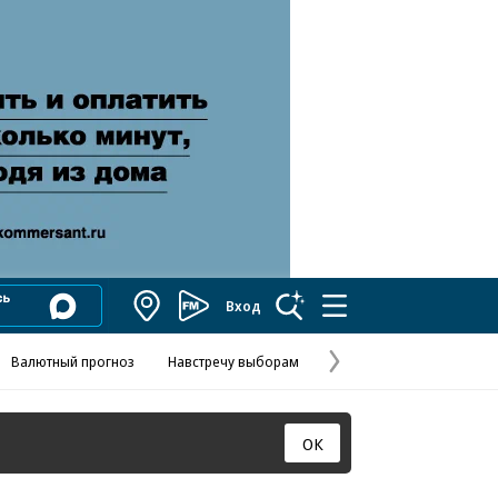
Вход
Коммерсантъ
FM
Валютный прогноз
Навстречу выборам
Скандал в FIFA
Названия опе
Колесников
Следующая
страница
ОК