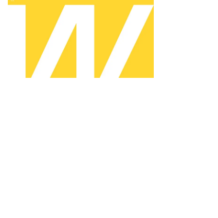
нкты
кцинации
сквы
ожно
пасть,
лько
стояв
ередь
то:
рина
жор,
ммерсантъ
пить
ото