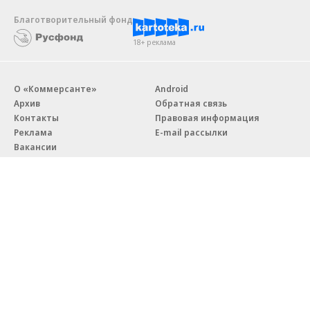
Благотворительный фонд
18+ реклама
О «Коммерсанте»
Android
Архив
Обратная связь
Контакты
Правовая информация
Реклама
E-mail рассылки
Вакансии
18+
© АО «Коммерсантъ». 127006, Москва, Оружейный переулок д. 41,
тел. +7 (495) 797-69-70.
Сетевое издание «Коммерсантъ» (доменное имя сайта:
kommersant.ru) зарегистрировано Федеральной службой
по надзору в сфере связи, информационных технологий и массовых
коммуникаций (Роскомнадзор), регистрационный номер и дата
принятия решения о регистрации: серия
Эл № ФС77-76922