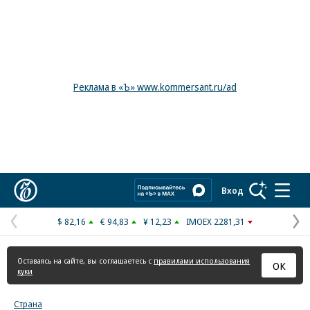
Реклама в «Ъ» www.kommersant.ru/ad
Коммерсантъ
Вход
$ 82,16
€ 94,83
¥ 12,23
IMOEX 2281,31
Предыдущая
С
страница
с
Оставаясь на сайте, вы соглашаетесь с
правилами использования
ОК
куки
Страна