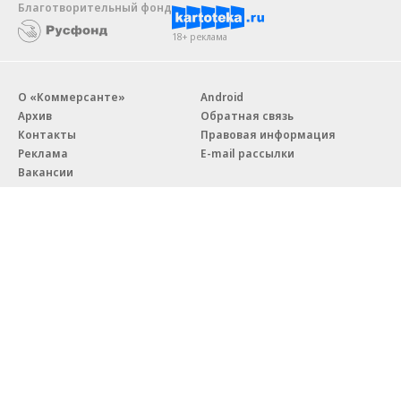
Благотворительный фонд
18+ реклама
О «Коммерсанте»
Android
Архив
Обратная связь
Контакты
Правовая информация
Реклама
E-mail рассылки
Вакансии
18+
© АО «Коммерсантъ». 127006, Москва, Оружейный переулок д. 41,
тел. +7 (495) 797-69-70.
Сетевое издание «Коммерсантъ» (доменное имя сайта:
kommersant.ru) зарегистрировано Федеральной службой
по надзору в сфере связи, информационных технологий и массовых
коммуникаций (Роскомнадзор), регистрационный номер и дата
принятия решения о регистрации: серия
Эл № ФС77-76922
от 11 октября 2019 г.