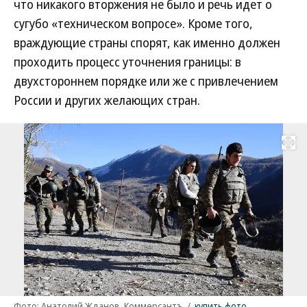
что никакого вторжения не было и речь идет о
сугубо «техническом вопросе». Кроме того,
враждующие страны спорят, как именно должен
проходить процесс уточнения границы: в
двухстороннем порядке или же с привлечением
России и других желающих стран.
Развернуть на
Фото: Анатолий Жданов, Коммерсантъ
/
купить фото