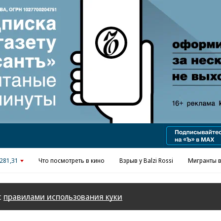
Реклама в «Ъ» www.kommersant.ru/ad
281,31
Что посмотреть в кино
Взрыв у Balzi Rossi
Мигранты в
с
правилами использования куки