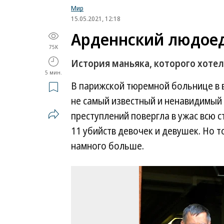
Мир
15.05.2021, 12:18
Арденнский людое
75K
История маньяка, которого хотел
5 мин.
В парижской тюремной больнице в в
не самый известный и ненавидимый
преступлений повергла в ужас всю 
11 убийств девочек и девушек. Но т
намного больше.