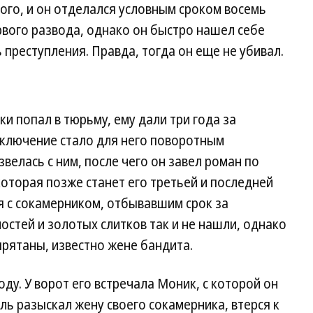
ого, и он отделался условным сроком восемь
рвого развода, однако он быстро нашел себе
преступления. Правда, тогда он еще не убивал.
и попал в тюрьму, ему дали три года за
ключение стало для него поворотным
велась с ним, после чего он завел роман по
которая позже станет его третьей и последней
я с сокамерником, отбывавшим срок за
остей и золотых слитков так и не нашли, однако
спрятаны, известно жене бандита.
ду. У ворот его встречала Моник, с которой он
ь разыскал жену своего сокамерника, втерся к