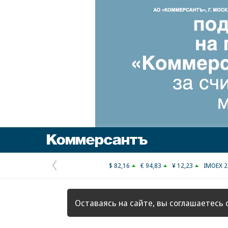
Коммерсантъ
$ 82,16
€ 94,83
¥ 12,23
IMOEX 2
Предыдущая
страница
Оставаясь на сайте, вы соглашаетесь 