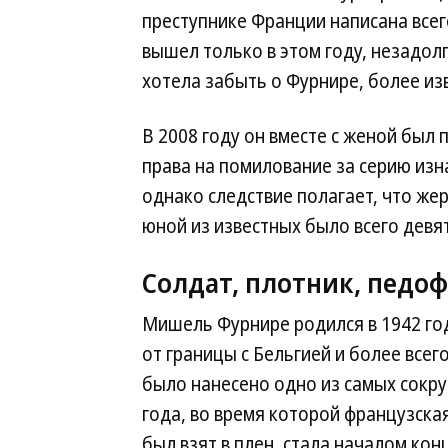
преступнике Франции написана всег
вышел только в этом году, незадол
хотела забыть о Фурнире, более из
В 2008 году он вместе с женой был
права на помилование за серию изна
однако следствие полагает, что же
юной из известных было всего девят
Солдат, плотник, педо
Мишель Фурнире родился в 1942 го
от границы с Бельгией и более всег
было нанесено одно из самых сокр
года, во время которой французска
был взят в плен, стала началом кон