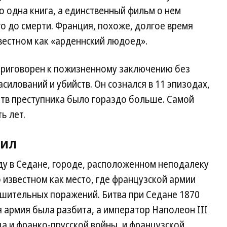
о одна книга, а единственный фильм о нем
го до смерти. Франция, похоже, долгое время
вестном как «арденнский людоед».
 приговорен к пожизненному заключению без
силований и убийств. Он сознался в 11 эпизодах,
ртв преступника было гораздо больше. Самой
ь лет.
фил
ду в Седане, городе, расположенном неподалеку
о известном как место, где французской армии
ушительных поражений. Битва при Седане 1870
я армия была разбита, а император Наполеон III
ца и франко-прусской войны, и французской