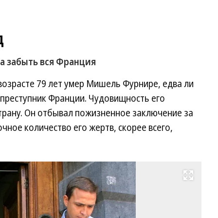
д
а забыть вся Франция
озрасте 79 лет умер Мишель Фурнире, едва ли
 преступник Франции. Чудовищность его
страну. Он отбывал пожизненное заключение за
очное количество его жертв, скорее всего,
Развернуть на весь экран
М
Фу