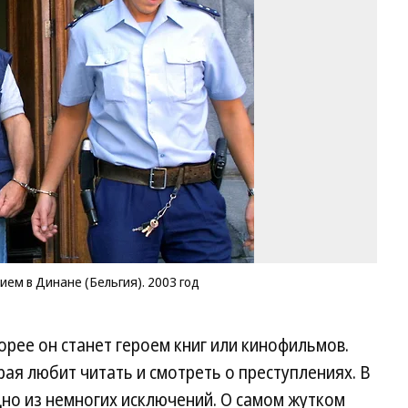
пе
су
за
в
Ди
(Б
20
го
Фо
Br
Ar
A
pi
fil
A
м в Динане (Бельгия). 2003 год
орее он станет героем книг или кинофильмов.
рая любит читать и смотреть о преступлениях. В
о из немногих исключений. О самом жутком