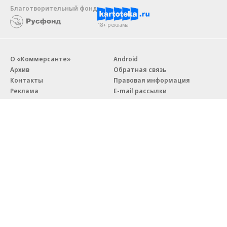
Благотворительный фонд
18+ реклама
О «Коммерсанте»
Android
Архив
Обратная связь
Контакты
Правовая информация
Реклама
E-mail рассылки
Вакансии
18+
© АО «Коммерсантъ». 127006, Москва, Оружейный переулок д. 41,
тел. +7 (495) 797-69-70.
Сетевое издание «Коммерсантъ» (доменное имя сайта:
kommersant.ru) зарегистрировано Федеральной службой
по надзору в сфере связи, информационных технологий и массовых
коммуникаций (Роскомнадзор), регистрационный номер и дата
принятия решения о регистрации: серия
Эл № ФС77-76922
от 11 октября 2019 г.