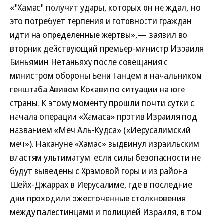
«"Хамас" получит удары, которых он не ждал, но
это потребует терпения и готовности граждан
идти на определенные жертвы»,— заявил во
вторник действующий премьер-министр Израиля
Биньямин Нетаньяху после совещания с
министром обороны Бени Ганцем и начальником
генштаба Авивом Кохави по ситуации на юге
страны. К этому моменту прошли почти сутки с
начала операции «Хамаса» против Израиля под
названием «Меч Аль-Кудса» («Иерусалимский
меч»). Накануне «Хамас» выдвинул израильским
властям ультиматум: если силы безопасности не
будут выведены с Храмовой горы и из района
Шейх-Джаррах в Иерусалиме, где в последние
дни проходили ожесточенные столкновения
между палестинцами и полицией Израиля, в том