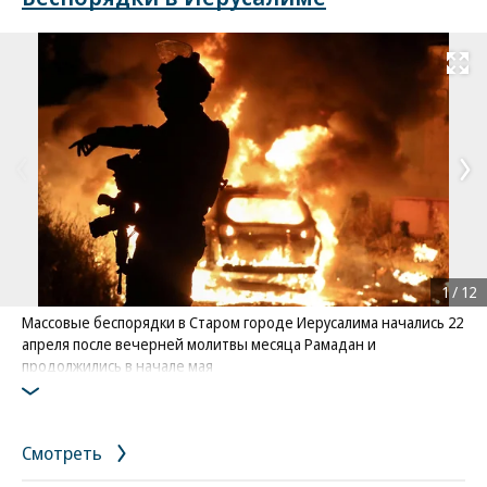
Развернуть на
1
/
12
Массовые беспорядки в Старом городе Иерусалима начались 22
апреля после вечерней молитвы месяца Рамадан и
продолжились в начале мая
Фото: Reuters / Ammar Awad
Смотреть