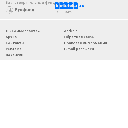
Благотворительный фонд
18+ реклама
О «Коммерсанте»
Android
Архив
Обратная связь
Контакты
Правовая информация
Реклама
E-mail рассылки
Вакансии
18+
© АО «Коммерсантъ». 127006, Москва, Оружейный переулок д. 41,
тел. +7 (495) 797-69-70.
Сетевое издание «Коммерсантъ» (доменное имя сайта:
kommersant.ru) зарегистрировано Федеральной службой
по надзору в сфере связи, информационных технологий и массовых
коммуникаций (Роскомнадзор), регистрационный номер и дата
принятия решения о регистрации: серия
Эл № ФС77-76922
от 11 октября 2019 г.