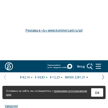
Реклама в «Ъ» www.kommersant.ru/ad
Коммерсантъ
Вход
$ 82,16
€ 94,83
¥ 12,23
IMOEX 2281,31
Предыдущая
С
страница
с
Оставаясь на сайте, вы соглашаетесь с
правилами использования
ОК
куки
Удмуртия