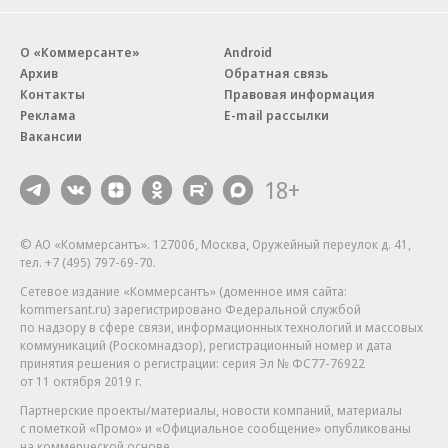
О «Коммерсанте»
Android
Архив
Обратная связь
Контакты
Правовая информация
Реклама
E-mail рассылки
Вакансии
18+
© АО «Коммерсантъ». 127006, Москва, Оружейный переулок д. 41,
тел. +7 (495) 797-69-70.
Сетевое издание «Коммерсантъ» (доменное имя сайта:
kommersant.ru) зарегистрировано Федеральной службой
по надзору в сфере связи, информационных технологий и массовых
коммуникаций (Роскомнадзор), регистрационный номер и дата
принятия решения о регистрации: серия
Эл № ФС77-76922
от 11 октября 2019 г.
Партнерские проекты/материалы, новости компаний, материалы
с пометкой «Промо» и «Официальное сообщение» опубликованы
на коммерческой основе.