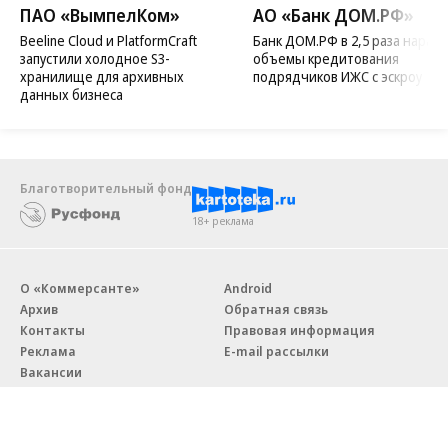
ПАО «ВымпелКом»
АО «Банк ДОМ.РФ»
Beeline Cloud и PlatformCraft
Банк ДОМ.РФ в 2,5 раза нараст
запустили холодное S3-
объемы кредитования
хранилище для архивных
подрядчиков ИЖС с эскроу
данных бизнеса
Благотворительный фонд
18+ реклама
О «Коммерсанте»
Android
Архив
Обратная связь
Контакты
Правовая информация
Реклама
E-mail рассылки
Вакансии
18+