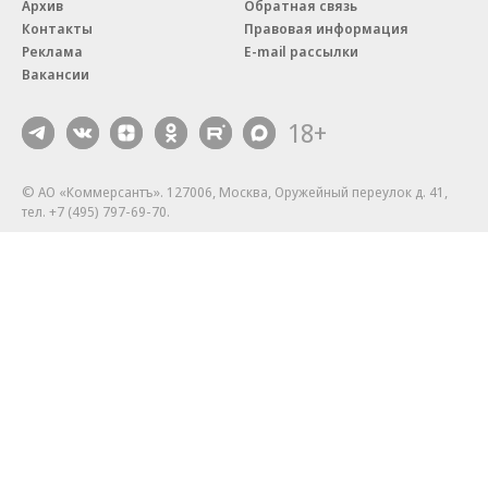
Архив
Обратная связь
Контакты
Правовая информация
Реклама
E-mail рассылки
Вакансии
18+
© АО «Коммерсантъ». 127006, Москва, Оружейный переулок д. 41,
тел. +7 (495) 797-69-70.
Сетевое издание «Коммерсантъ» (доменное имя сайта:
kommersant.ru) зарегистрировано Федеральной службой
по надзору в сфере связи, информационных технологий и массовых
коммуникаций (Роскомнадзор), регистрационный номер и дата
принятия решения о регистрации: серия
Эл № ФС77-76922
от 11 октября 2019 г.
Партнерские проекты/материалы, новости компаний, материалы
с пометкой «Промо» и «Официальное сообщение» опубликованы
на коммерческой основе.
На kommersant.ru применяются рекомендательные технологии.
Подробнее