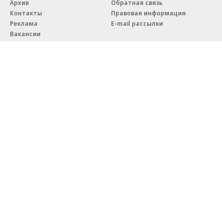
Архив
Обратная связь
Контакты
Правовая информация
Реклама
E-mail рассылки
Вакансии
18+
© АО «Коммерсантъ». 127006, Москва, Оружейный переулок д. 41,
тел. +7 (495) 797-69-70.
Сетевое издание «Коммерсантъ» (доменное имя сайта:
kommersant.ru) зарегистрировано Федеральной службой
по надзору в сфере связи, информационных технологий и массовых
коммуникаций (Роскомнадзор), регистрационный номер и дата
принятия решения о регистрации: серия
Эл № ФС77-76922
от 11 октября 2019 г.
Партнерские проекты/материалы, новости компаний, материалы
с пометкой «Промо» и «Официальное сообщение» опубликованы
на коммерческой основе.
На kommersant.ru применяются рекомендательные технологии.
Подробнее