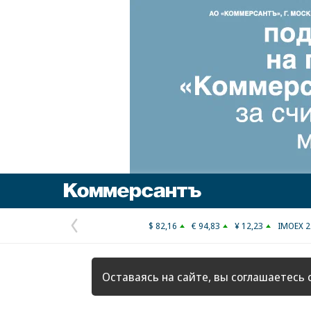
Коммерсантъ
$ 82,16
€ 94,83
¥ 12,23
IMOEX 2
Предыдущая
страница
Оставаясь на сайте, вы соглашаетесь 