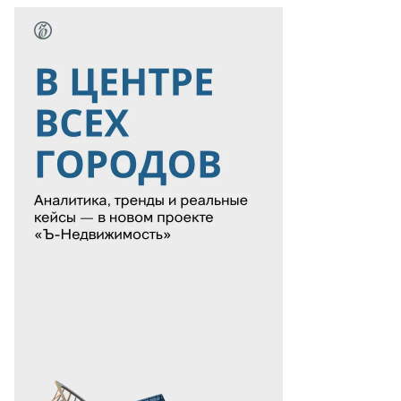
то:
ibault
mus,
P