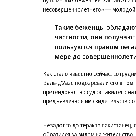
путь многих беженцев. Хассан Али 
несовершеннолетнего» — молодой че
Такие беженцы обладаю
частности, они получаю
пользуются правом легал
мере до совершеннолети
Как стало известно сейчас, сотруд
Валь-д’Уазе подозревали его в том,
претендовал, но суд оставил его на
предъявленное им свидетельство о
Незадолго до теракта пакистанец,
обратился за видом на жительство, 