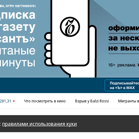
Реклама в «Ъ» www.kommersant.ru/ad
281,31
Что посмотреть в кино
Взрыв у Balzi Rossi
Мигранты в
с
правилами использования куки