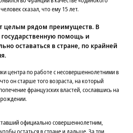
появился во Франции в качестве «одинокого
ловек сказал, что ему 15 лет.
т целым рядом преимуществ. В
т государственную помощь и
ьно оставаться в стране, по крайней
я.
ники центра по работе с несовершеннолетними в
 что он старше того возраста, на который
 попечение французских властей, сославшись на
 рождении.
 ставший официально совершеннолетним,
чтобы остаться в стране и дальше. За три