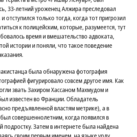
ось, 33-летний уроженец Алжира преследовал
, и отступился только тогда, когда тот пригрозил
иться к полицейским, которые, разумеется, тут
ебовалось время и вмешательство адвоката,
той истории и поняли, что такое поведение
аказания.
пакистанца была обнаружена фотография
тографией фигурировало совсем другое имя. Как
могли звать Захиром Хассаном Махмудом и
 был известен во Франции. Обладатель
асно предъявленной властям метрике), а в
, был совершеннолетним, когда появился в
 подростку. Затем в интернете была найдена
ваясь своим первым именем, на языке урду