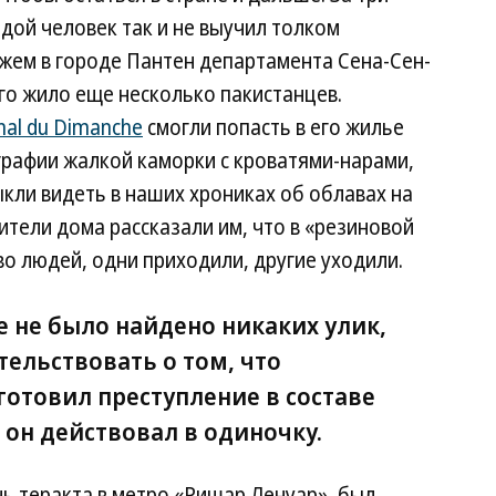
дой человек так и не выучил толком
жем в городе Пантен департамента Сена-Сен-
его жило еще несколько пакистанцев.
nal du Dimanche
смогли попасть в его жилье
графии жалкой каморки с кроватями-нарами,
кли видеть в наших хрониках об облавах на
ители дома рассказали им, что в «резиновой
о людей, одни приходили, другие уходили.
е не было найдено никаких улик,
ельствовать о том, что
готовил преступление в составе
, он действовал в одиночку.
ь теракта в метро «Ришар Ленуар», был