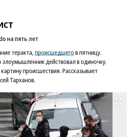
ист
do на пять лет
ние теракта,
происшедшего
в пятницу.
о злоумышленник действовал в одиночку.
картину происшествия. Рассказывает
сей Тарханов.
Развернуть на весь экран
Фо
Th
Ca
A