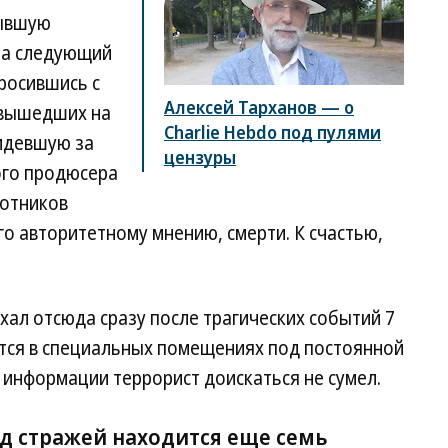
бывшую
на следующий
росившись с
Алексей Тарханов — о
 вышедших на
Charlie Hebdo под пулями
сидевшую за
цензуры
ого продюсера
ботников
го авторитетному мнению, смерти. К счастью,
ал отсюда сразу после трагических событий 7
дится в специальных помещениях под постоянной
 информации террорист доискаться не сумел.
од стражей находится еще семь