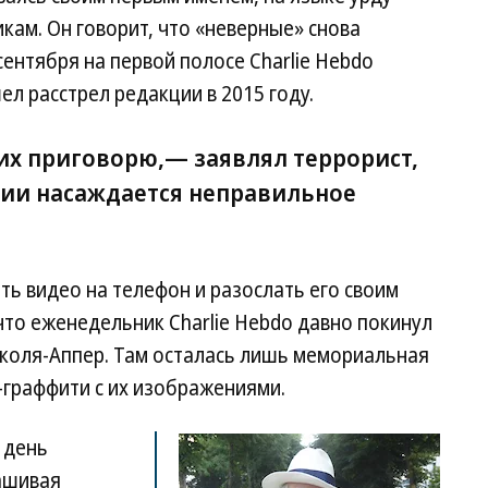
кам. Он говорит, что «неверные» снова
сентября на первой полосе Charlie Hebdo
л расстрел редакции в 2015 году.
я их приговорю,— заявлял террорист,
нции насаждается неправильное
ть видео на телефон и разослать его своим
 что еженедельник Charlie Hebdo давно покинул
иколя-Аппер. Там осталась лишь мемориальная
-граффити с их изображениями.
 день
рашивая