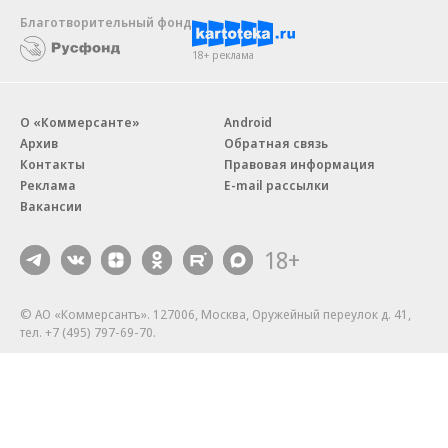
Благотворительный фонд
18+ реклама
О «Коммерсанте»
Android
Архив
Обратная связь
Контакты
Правовая информация
Реклама
E-mail рассылки
Вакансии
18+
© АО «Коммерсантъ». 127006, Москва, Оружейный переулок д. 41,
тел. +7 (495) 797-69-70.
Сетевое издание «Коммерсантъ» (доменное имя сайта:
kommersant.ru) зарегистрировано Федеральной службой
по надзору в сфере связи, информационных технологий и массовых
коммуникаций (Роскомнадзор), регистрационный номер и дата
принятия решения о регистрации: серия
Эл № ФС77-76922