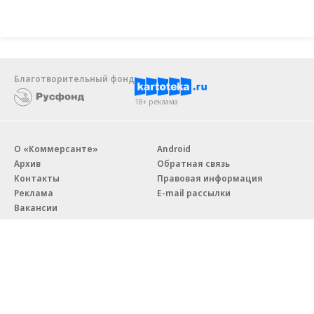
Благотворительный фонд
18+ реклама
О «Коммерсанте»
Android
Архив
Обратная связь
Контакты
Правовая информация
Реклама
E-mail рассылки
Вакансии
18+
© АО «Коммерсантъ». 127006, Москва, Оружейный переулок д. 41,
тел. +7 (495) 797-69-70.