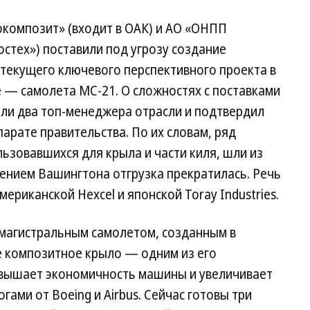
композит» (входит в ОАК) и АО «ОНПП
стех») поставили под угрозу создание
 текущего ключевого перспективного проекта в
 — самолета МС-21. О сложностях с поставками
али два топ-менеджера отрасли и подтвердил
арате правительства. По их словам, ряд
ьзовавшихся для крыла и части киля, шли из
ением Вашингтона отгрузка прекратилась. Речь
ериканской Hexcel и японской Toray Industries.
магистральным самолетом, созданным в
е композитное крыло — одним из его
овышает экономичность машины и увеличивает
гами от Boeing и Airbus. Сейчас готовы три