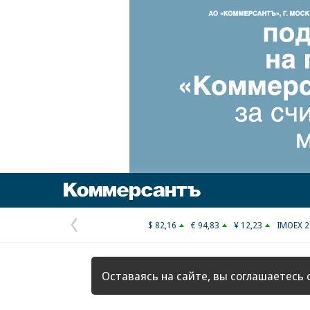
Коммерсантъ
$ 82,16
€ 94,83
¥ 12,23
IMOEX 2
Предыдущая
страница
Оставаясь на сайте, вы соглашаетесь 