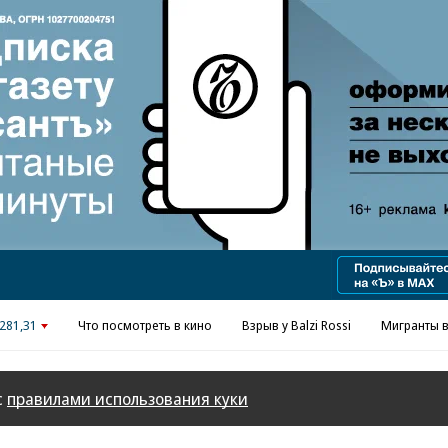
Реклама в «Ъ» www.kommersant.ru/ad
281,31
Что посмотреть в кино
Взрыв у Balzi Rossi
Мигранты в
с
правилами использования куки