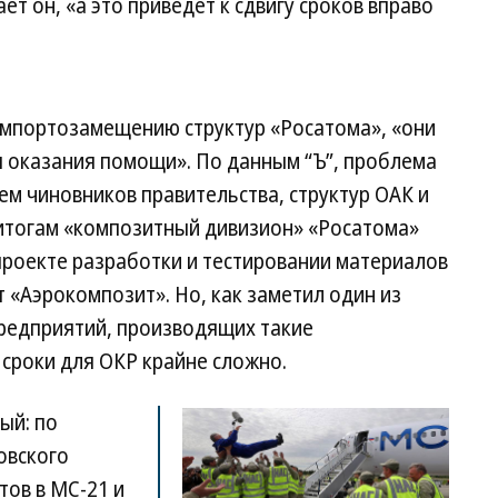
т он, «а это приведет к сдвигу сроков вправо
мпортозамещению структур «Росатома», «они
 оказания помощи». По данным “Ъ”, проблема
ем чиновников правительства, структур ОАК и
 итогам «композитный дивизион» «Росатома»
 проекте разработки и тестировании материалов
т «Аэрокомпозит». Но, как заметил один из
 предприятий, производящих такие
сроки для ОКР крайне сложно.
ый: по
овского
тов в МС-21 и