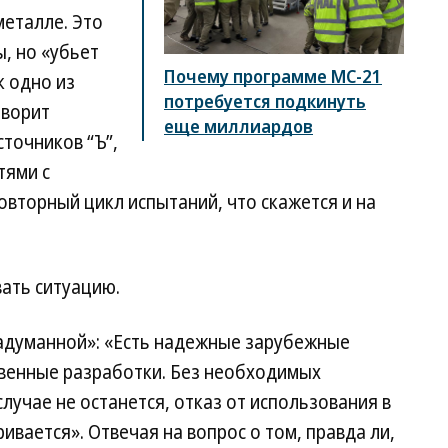
металле. Это
, но «убьет
Почему программе МС-21
к одно из
потребуется подкинуть
оворит
еще миллиардов
сточников “Ъ”,
тями с
вторный цикл испытаний, что скажется и на
ать ситуацию.
адуманной»: «Есть надежные зарубежные
твенные разработки. Без необходимых
лучае не останется, отказ от использования в
вается». Отвечая на вопрос о том, правда ли,