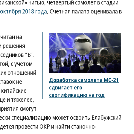
иканской» нитью, четвертый самолет в стадии
5 октября 2018 года
, Счетная палата оценивала в
читан на
и решения
седников “Ъ”.
гой, с учетом
ких отношений
Доработка самолета МС-21
тавок не
сдвигает его
 китайские
сертификацию на год
ще и тяжелее,
приятия смогут
чески специализацию может освоить Елабужский
дется провести ОКР и найти станочно-