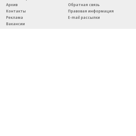
Архив
Обратная связь
Контакты
Правовая информация
Реклама
E-mail рассылки
Вакансии
18+
© АО «Коммерсантъ». 127006, Москва, Оружейный переулок д. 41,
тел. +7 (495) 797-69-70.
Сетевое издание «Коммерсантъ» (доменное имя сайта:
kommersant.ru) зарегистрировано Федеральной службой
по надзору в сфере связи, информационных технологий и массовых
коммуникаций (Роскомнадзор), регистрационный номер и дата
принятия решения о регистрации: серия
Эл № ФС77-76922
от 11 октября 2019 г.
Партнерские проекты/материалы, новости компаний, материалы
с пометкой «Промо» и «Официальное сообщение» опубликованы
на коммерческой основе.
На kommersant.ru применяются рекомендательные технологии.
Подробнее