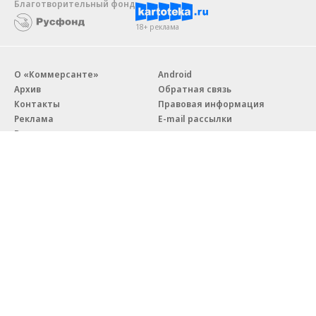
Благотворительный фонд
18+ реклама
О «Коммерсанте»
Android
Архив
Обратная связь
Контакты
Правовая информация
Реклама
E-mail рассылки
Вакансии
18+
© АО «Коммерсантъ». 127006, Москва, Оружейный переулок д. 41,
тел. +7 (495) 797-69-70.
Сетевое издание «Коммерсантъ» (доменное имя сайта:
kommersant.ru) зарегистрировано Федеральной службой
по надзору в сфере связи, информационных технологий и массовых
коммуникаций (Роскомнадзор), регистрационный номер и дата
принятия решения о регистрации: серия
Эл № ФС77-76922
от 11 октября 2019 г.