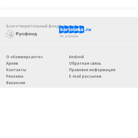
Благотворительный фонд
18+ реклама
О «Коммерсанте»
Android
Архив
Обратная связь
Контакты
Правовая информация
Реклама
E-mail рассылки
Вакансии
18+
© АО «Коммерсантъ». 127006, Москва, Оружейный переулок д. 41,
тел. +7 (495) 797-69-70.
Сетевое издание «Коммерсантъ» (доменное имя сайта:
kommersant.ru) зарегистрировано Федеральной службой