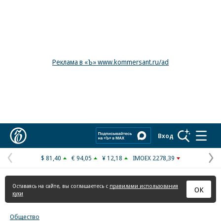
Реклама в «Ъ» www.kommersant.ru/ad
Коммерсантъ
Вход
$ 81,40
€ 94,05
¥ 12,18
IMOEX 2278,39
Предыдущая
С
страница
с
Оставаясь на сайте, вы соглашаетесь с
правилами использования
ОК
куки
Общество