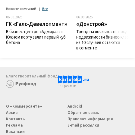
Новости компаний
Все
06.08.2026
06.08.2026
ГК «Галс-Девелопмент»
«Донстрой»
В бизнес-центре «Адмирал» в
Тренд на лояльность: покупат
Южном порту залит первый куб
недвижимости бизнес-класса в
бетона
из 10 случаев остаются
в сегменте
Благотворительный фонд
18+ реклама
О «Коммерсанте»
Android
Архив
Обратная связь
Контакты
Правовая информация
Реклама
E-mail рассылки
Вакансии