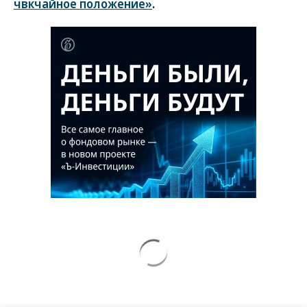
чвкчайное положение»
.