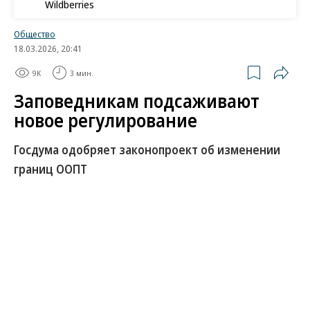
Wildberries
Общество
18.03.2026, 20:41
9K
3 мин.
Заповедникам подсаживают
новое регулирование
Госдума одобряет законопроект об изменении
границ ООПТ
Госдума приняла в первом чтении
правительственный законопроект, разрешающий
изменять границы особо охраняемых природных
территорий (ООПТ). На освобожденных от
обременений землях разрешается строить и
«объекты федерального значения». Поправки