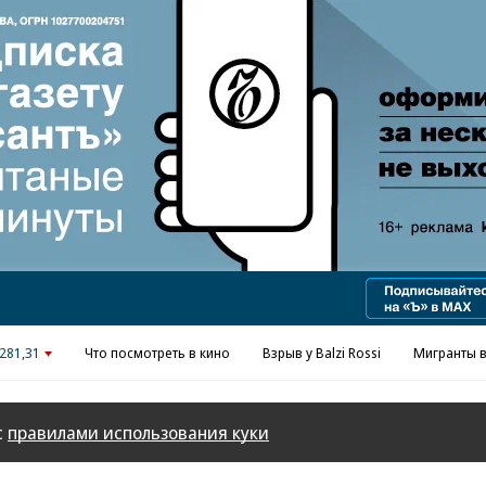
Реклама в «Ъ» www.kommersant.ru/ad
281,31
Что посмотреть в кино
Взрыв у Balzi Rossi
Мигранты в
с
правилами использования куки