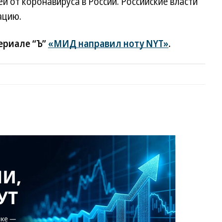
й от коронавируса в России. Российские власти
ацию.
ериале “Ъ”
«МИД направил ноту NYT»
.