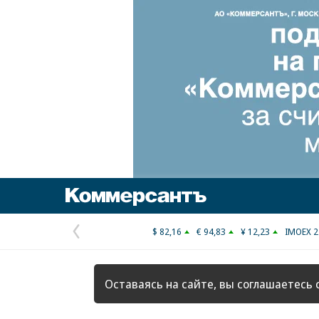
Коммерсантъ
$ 82,16
€ 94,83
¥ 12,23
IMOEX 2
Предыдущая
страница
Оставаясь на сайте, вы соглашаетесь 