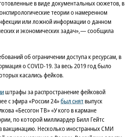
готовленные в виде документальных сюжетов, в
конспирологические теории о намеренном
инфекции или ложной информации о данном
ческих и экономических задач»,— сообщила
.
бований об ограничении доступа к ресурсам, в
ормация о COVID-19. За весь 2019 год было
которых касались фейков.
ли
штрафы за распространение фейковой
ее с эфира «России 24»
был снят
выпуск
кова «Бесогон ТВ» «У кого в кармане
ории, по которой миллиардер Билл Гейтс
 в вакцинацию. Несколько иностранных СМИ