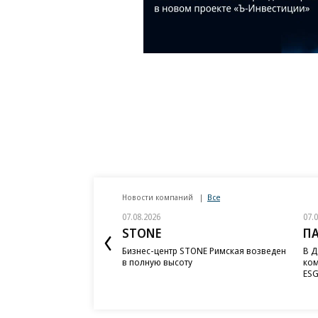
Новости компаний
Все
07.08.2026
07.
STONE
П
Бизнес-центр STONE Римская возведен
В Д
в полную высоту
ком
ESG