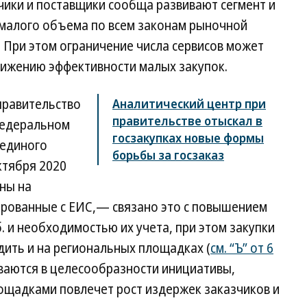
зчики и поставщики сообща развивают сегмент и
малого объема по всем законам рыночной
 При этом ограничение числа сервисов может
снижению эффективности малых закупок.
 правительство
Аналитический центр при
правительстве отыскал в
федеральном
госзакупках новые формы
 единого
борьбы за госзаказ
ктября 2020
ны на
рованные с ЕИС,— связано это с повышением
. и необходимостью их учета, при этом закупки
одить и на региональных площадках (
см. “Ъ” от 6
еваются в целесообразности инициативы,
ощадками повлечет рост издержек заказчиков и