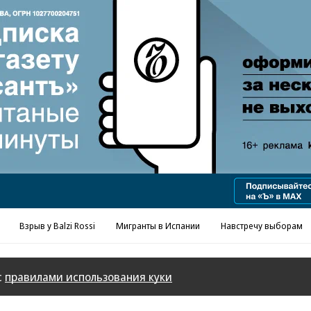
Реклама в «Ъ» www.kommersant.ru/ad
Взрыв у Balzi Rossi
Мигранты в Испании
Навстречу выборам
с
правилами использования куки