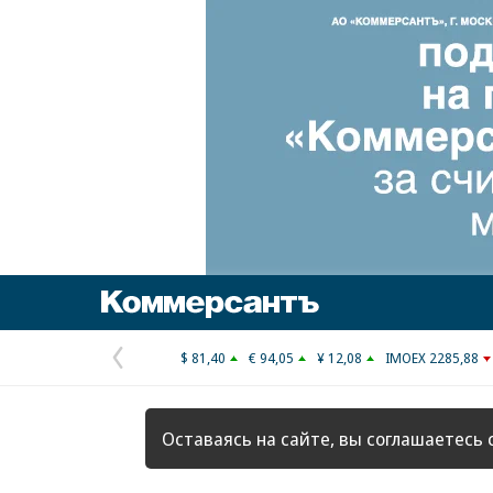
Коммерсантъ
$ 81,40
€ 94,05
¥ 12,08
IMOEX 2285,88
Предыдущая
страница
Оставаясь на сайте, вы соглашаетесь 