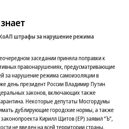
 знает
 КоАП штрафы за нарушение режима
внеочередном заседании приняла поправки к
ативных правонарушениях, предусматривающие
чей за нарушение режима самоизоляции в
 же день президент России Владимир Путин
деральных законов, включающих также
карантина. Некоторые депутаты Мосгордумы
имать дублирующие городские нормы, а также
законопроекта Кирилл Щитов (ЕР) заявил “Ъ”,
сти не введен на всей территории страны,