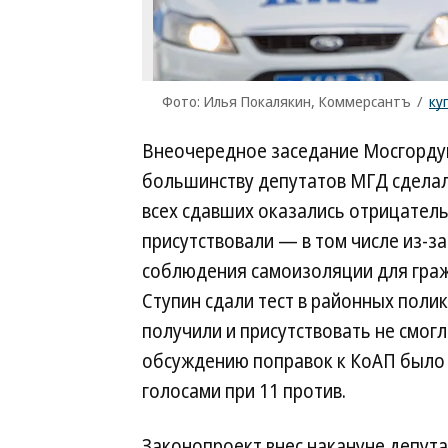
Фото: Илья Покалякин, Коммерсантъ
/
ку
Внеочередное заседание Мосгордум
большинству депутатов МГД сделали
всех сдавших оказались отрицатель
присутствовали — в том числе из-з
соблюдения самоизоляции для гражд
Ступин сдали тест в районных полик
получили и присутствовать не смогл
обсуждению поправок к КоАП было 
голосами при 11 против.
Законопроект внес накануне депута