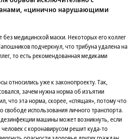
данами, «цинично нарушающими
т без медицинской маски. Некоторых его коллег
Шапошников подчеркнул, что трибуна удалена на
оллег, то есть рекомендованная медиками
ы относились уже к законопроекту. Так,
совался, зачем нужна норма об изъятии
л, что эта норма, скорее, «спящая», потому что
о свободе использования личного транспорта.
 дезинфекции машины может возникнуть, если
человек с коронавирусом решит куда-то
вергнуть опасности здоровье других граждан.