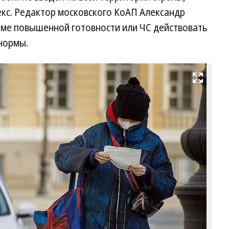
екс. Редактор московского КоАП Александр
жиме повышенной готовности или ЧС действовать
нормы.
Развернуть на весь экран
Фо
Ил
По
Ко
/
ку
ф