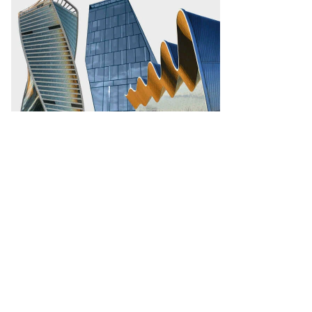
то:
ья
калякин,
ммерсантъ
пить
ото