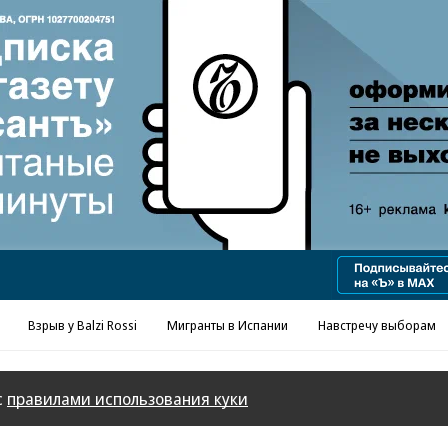
Реклама в «Ъ» www.kommersant.ru/ad
Взрыв у Balzi Rossi
Мигранты в Испании
Навстречу выборам
с
правилами использования куки