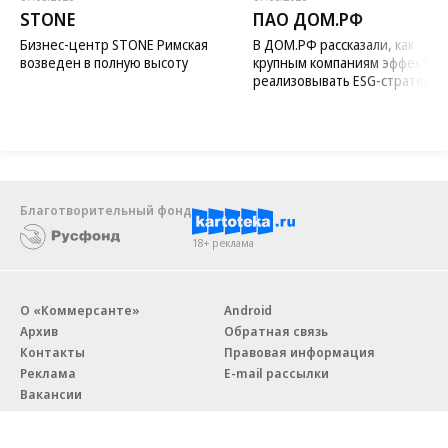
STONE
ПАО ДОМ.РФ
Бизнес-центр STONE Римская
В ДОМ.РФ рассказали, как
возведен в полную высоту
крупным компаниям эффектив
реализовывать ESG-стратегию
Благотворительный фонд
18+ реклама
О «Коммерсанте»
Android
Архив
Обратная связь
Контакты
Правовая информация
Реклама
E-mail рассылки
Вакансии
18+