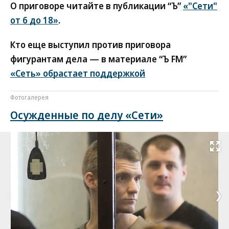
О приговоре читайте в публикации “Ъ”
«"Сети"
от 6 до 18»
.
Кто еще выступил против приговора
фигурантам дела — в материале “Ъ FM”
«Сеть» обрастает поддержкой
Фотогалерея
Осужденные по делу «Сети»
Развернуть на