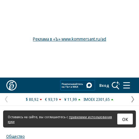
Реклама в «Ъ» www.kommersant.ru/ad
Коммерсантъ
Вход
$ 80,92
€ 93,19
¥ 11,99
IMOEX 2301,65
Предыдущая
С
страница
с
Оставаясь на сайте, вы соглашаетесь с
правилами использования
ОК
куки
Общество