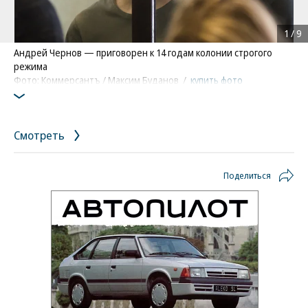
1
/
9
Андрей Чернов — приговорен к 14 годам колонии строгого
режима
Фото: Коммерсантъ / Максим Буданов
/
купить фото
Смотреть
Поделиться