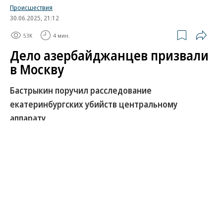
Происшествия
30.06.2025, 21:12
53K
4 мин.
Дело азербайджанцев призвали
в Москву
Бастрыкин поручил расследование
екатеринбургских убийств центральному
аппарату
В центральный аппарат СКР передано вызвавшее
большой резонанс уголовное дело уроженцев
Азербайджана, которые, по версии следствия,
сколотили преступную группировку и с 2001 по
2011 год совершили в Екатеринбурге несколько
убийств, расправляясь с конкурентами по бизнесу.