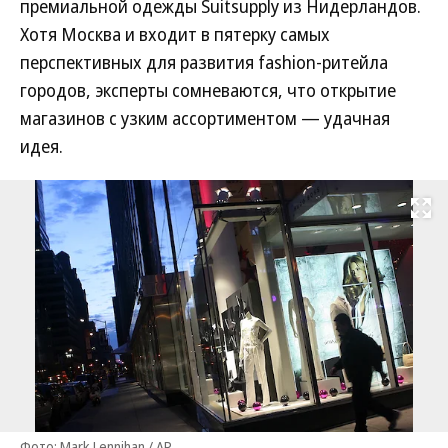
премиальной одежды Suitsupply из Нидерландов.
Хотя Москва и входит в пятерку самых
перспективных для развития fashion-ритейла
городов, эксперты сомневаются, что открытие
магазинов с узким ассортиментом — удачная
идея.
Развернуть на
Фото: Mark Lennihan / AP