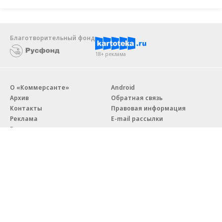
Благотворительный фонд
18+ реклама
О «Коммерсанте»
Android
Архив
Обратная связь
Контакты
Правовая информация
Реклама
E-mail рассылки
Вакансии
18+
© АО «Коммерсантъ». 127006, Москва, Оружейный переулок д. 41,
тел. +7 (495) 797-69-70.
Сетевое издание «Коммерсантъ» (доменное имя сайта:
kommersant.ru) зарегистрировано Федеральной службой