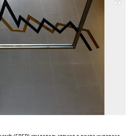
Развернуть на весь экран
Фо
Re