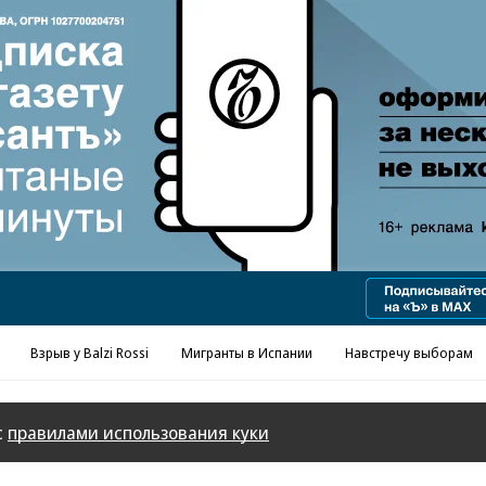
Реклама в «Ъ» www.kommersant.ru/ad
Взрыв у Balzi Rossi
Мигранты в Испании
Навстречу выборам
с
правилами использования куки