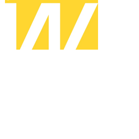
то:
uters