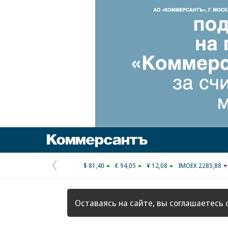
Коммерсантъ
$ 81,40
€ 94,05
¥ 12,08
IMOEX 2285,88
Предыдущая
страница
Оставаясь на сайте, вы соглашаетесь 