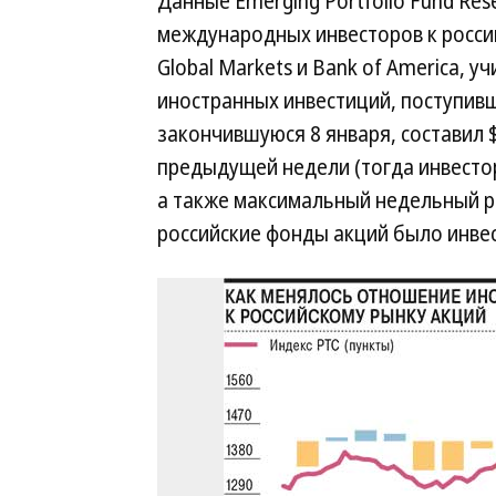
Данные Emerging Portfolio Fund Res
международных инвесторов к росси
Global Markets и Bank of America,
иностранных инвестиций, поступивш
закончившуюся 8 января, составил $
предыдущей недели (тогда инвестор
а также максимальный недельный ре
российские фонды акций было инвес