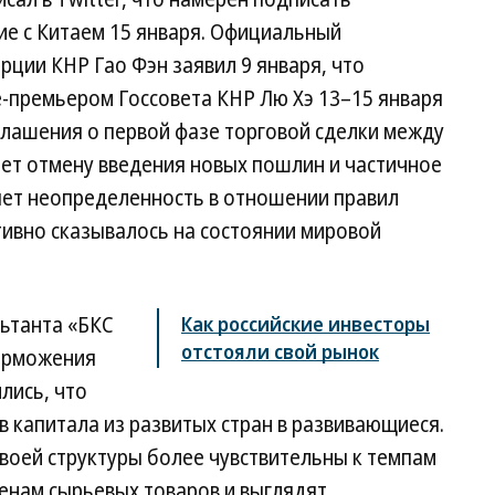
е с Китаем 15 января. Официальный
ции КНР Гао Фэн заявил 9 января, что
це-премьером Госсовета КНР Лю Хэ 13–15 января
глашения о первой фазе торговой сделки между
ает отмену введения новых пошлин и частичное
яет неопределенность в отношении правил
тивно сказывалось на состоянии мировой
ьтанта «БКС
Как российские инвесторы
отстояли свой рынок
торможения
лись, что
 капитала из развитых стран в развивающиеся.
воей структуры более чувствительны к темпам
енам сырьевых товаров и выглядят