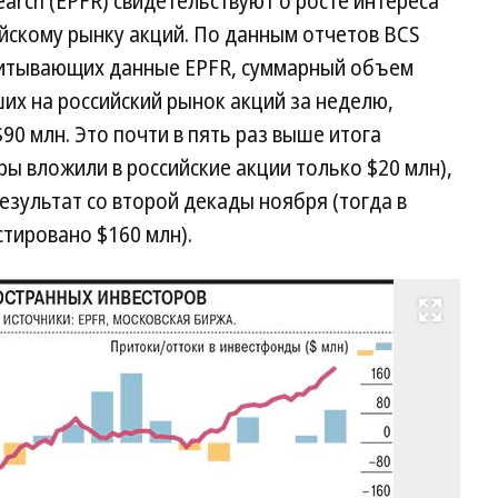
earch (EPFR) свидетельствуют о росте интереса
йскому рынку акций. По данным отчетов BCS
 учитывающих данные EPFR, суммарный объем
их на российский рынок акций за неделю,
90 млн. Это почти в пять раз выше итога
ы вложили в российские акции только $20 млн),
зультат со второй декады ноября (тогда в
тировано $160 млн).
Развернуть на весь экран