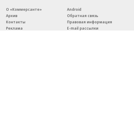
О «Коммерсанте»
Android
Архив
Обратная связь
Контакты
Правовая информация
Реклама
E-mail рассылки
Вакансии
18+
© АО «Коммерсантъ». 127006, Москва, Оружейный переулок д. 41,
тел. +7 (495) 797-69-70.
Сетевое издание «Коммерсантъ» (доменное имя сайта:
kommersant.ru) зарегистрировано Федеральной службой
по надзору в сфере связи, информационных технологий и массовых
коммуникаций (Роскомнадзор), регистрационный номер и дата
принятия решения о регистрации: серия
Эл № ФС77-76922
от 11 октября 2019 г.
Партнерские проекты/материалы, новости компаний, материалы
с пометкой «Промо» и «Официальное сообщение» опубликованы
на коммерческой основе.